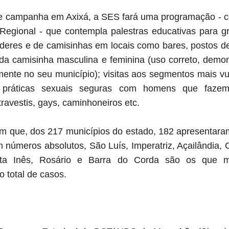
de campanha em Axixá, a SES fará uma programação - c
Regional - que contempla palestras educativas para gru
olderes e de camisinhas em locais como bares, postos de
 da camisinha masculina e feminina (uso correto, demo
amente no seu município); visitas aos segmentos mais vu
 práticas sexuais seguras com homens que faz
travestis, gays, caminhoneiros etc.
 que, dos 217 municípios do estado, 182 apresentar
m números absolutos, São Luís, Imperatriz, Açailândia, 
nta Inês, Rosário e Barra do Corda são os que ma
 total de casos.