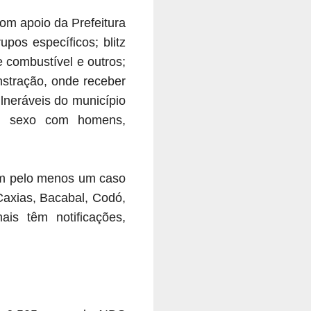
om apoio da Prefeitura
pos específicos; blitz
 combustível e outros;
nstração, onde receber
lneráveis do município
em sexo com homens,
am pelo menos um caso
Caxias, Bacabal, Codó,
is têm notificações,