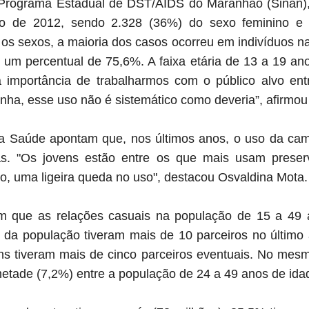
 Programa Estadual de DST/AIDS do Maranhão (Sinan)
o de 2012, sendo 2.328 (36%) do sexo feminino e
s sexos, a maioria dos casos ocorreu em indivíduos na 
um percentual de 75,6%. A faixa etária de 13 a 19 a
a importância de trabalharmos com o público alvo en
ha, esse uso não é sistemático como deveria”, afirmo
da Saúde apontam que, nos últimos anos, o uso da ca
ias. "Os jovens estão entre os que mais usam preserv
o, uma ligeira queda no uso", destacou Osvaldina Mota.
m que as relações casuais na população de 15 a 49 
da população tiveram mais de 10 parceiros no últim
s tiveram mais de cinco parceiros eventuais. No mesmo
etade (7,2%) entre a população de 24 a 49 anos de ida