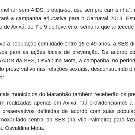
melhor sem AIDS: proteja-se, use sempre camisinha”, 
zará a campanha educativa para o Carnaval 2013. Est
io de Axixá, de 7 e 9 de fevereiro, semana que antecede
o a população com idade entre 15 e 49 anos, a SES dist
ivos para as ações locais de prevenção. De acordo 
AIDS da SES, Osvaldina Mota, a campanha, no período
do preservativo nas relações sexuais, desconstruindo o 
or.
emais municípios do Maranhão também receberão os pre
am realizadas apenas em Axixá. “Já providenciamos a 
preservativos definidas de acordo com suas popula
lmoxarifado central da SES (na Vila Palmeira) para faz
ou Osvaldina Mota.