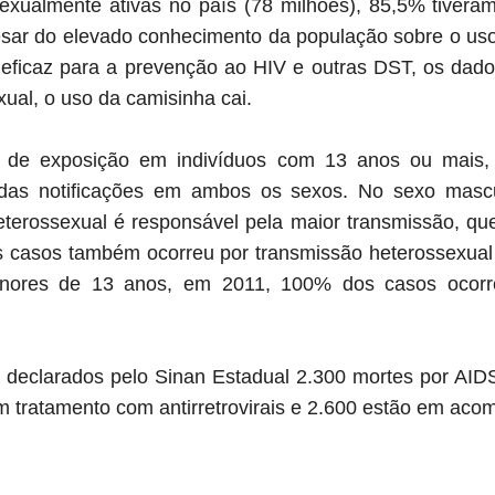
exualmente ativas no país (78 milhões), 85,5% tivera
sar do elevado conhecimento da população sobre o us
eficaz para a prevenção ao HIV e outras DST, os dad
xual, o uso da camisinha cai.
s de exposição em indivíduos com 13 anos ou mais, 
das notificações em ambos os sexos. No sexo mascul
eterossexual é responsável pela maior transmissão, q
s casos também ocorreu por transmissão heterossexual
nores de 13 anos, em 2011, 100% dos casos ocorre
 declarados pelo Sinan Estadual 2.300 mortes por AID
m tratamento com antirretrovirais e 2.600 estão em ac