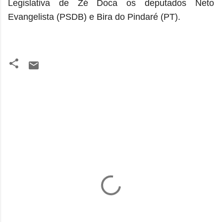
Legislativa de Zé Doca os deputados Neto
Evangelista (PSDB) e Bira do Pindaré (PT).
C
o
m
e
n
t
á
r
i
o