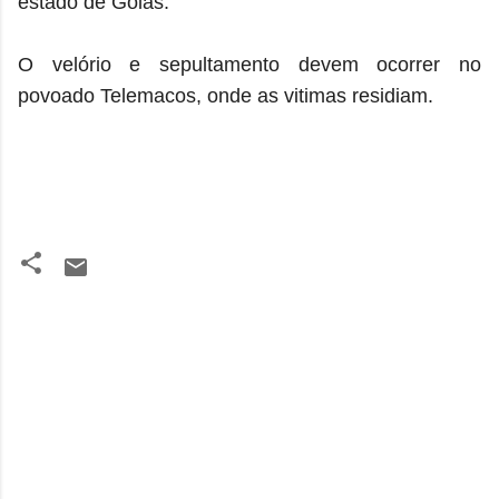
estado de Goiás.
O velório e sepultamento devem ocorrer no
povoado Telemacos, onde as vitimas residiam.
C
o
m
e
n
t