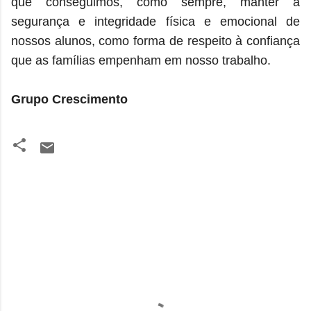
que conseguimos, como sempre, manter a
segurança e integridade física e emocional de
nossos alunos, como forma de respeito à confiança
que as famílias empenham em nosso trabalho.
Grupo Crescimento
C
o
m
e
n
t
á