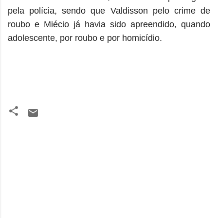
pela polícia, sendo que Valdisson pelo crime de
roubo e Miécio já havia sido apreendido, quando
adolescente, por roubo e por homicídio.
C
o
m
e
n
t
á