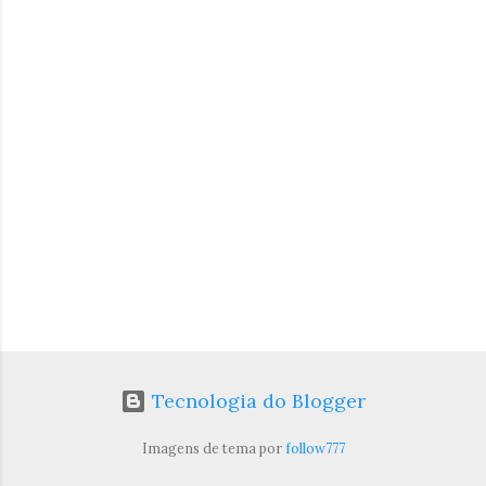
t
á
r
i
o
s
Tecnologia do Blogger
Imagens de tema por
follow777