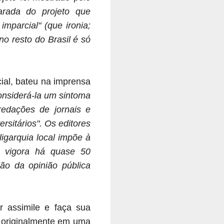
arada do projeto que
mparcial" (que ironia;
o resto do Brasil é só
cial, bateu na imprensa
considerá-la um sintoma
redações de jornais e
ersitários".
Os editores
ligarquia local impõe à
 vigora há quase 50
ão da opinião pública
r assimile e faça sua
o originalmente em uma