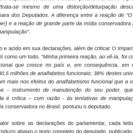
"
trata-se mesmo de uma distorção/deturpação desc
a dos Deputados. A diferença entre a reação de "O i
e!) e a reação de grande parte da mídia conservadora n
 manipulação"
.
co e acido em sua declarações, além de criticar O Impar
l como um todo. "
Minha primeira reação, ao vê-la, foi 
cional que cresce no país e, em consequência, em 
30,5 milhões de analfabetos funcionais; 38% destes univ
am mais nos efeitos do analfabetismo funcional que a o
se - instrumento de manutenção do seu poder, que
a é critica – com razão - às tentativas de manipulaç
a conservadora no Brasil.
pontuou o deputado
.
alor sobre as declarações do parlamentar, cada leito
eproduzo abaixo o texto completo do deputado, publicad