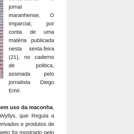
jornal
maranhense, O
Imparcial, por
conta de uma
matéria publicada
nesta sexta-feira
(21), no caderno
de politica,
assinada pelo
jornalista Diego
Emir.
õem uso da maconha
,
Wyllys, que Regula a
erivados e
produtos de
jeto foi mostrado pelo