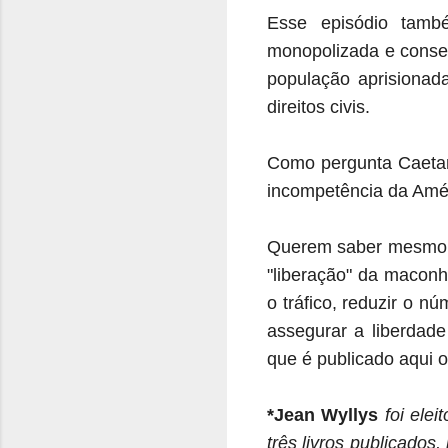
Esse episódio tamb
monopolizada e conser
população aprisionad
direitos civis.
Como pergunta Caetan
incompetência da Améri
Querem saber mesmo e 
"liberação" da maconh
o tráfico, reduzir o n
assegurar a liberdade
que é publicado aqui 
*Jean Wyllys
foi ele
três livros publicados