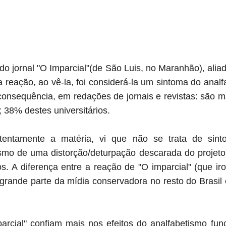
o jornal "O Imparcial"(de São Luis, no Maranhão), aliad
 reação, ao vê-la, foi considerá-la um sintoma do anal
consequência, em redações de jornais e revistas: são m
; 38% destes universitários.
atentamente a matéria, vi que não se trata de sint
esmo de uma distorção/deturpação descarada do proje
 A diferença entre a reação de "O imparcial" (que iro
rande parte da mídia conservadora no resto do Brasil é
arcial" confiam mais nos efeitos do analfabetismo func