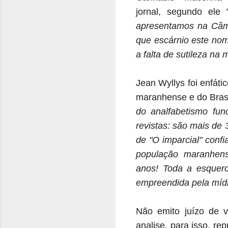
jornal, segundo ele
apresentamos na Câmar
que escárnio este nom
a falta de sutileza na
Jean Wyllys foi enfáti
maranhense e do Brasi
do analfabetismo fun
revistas: são mais de 
de "O imparcial" confi
população maranhen
anos! Toda a esquerd
empreendida pela mídi
Não emito juízo de v
analise, para isso, r