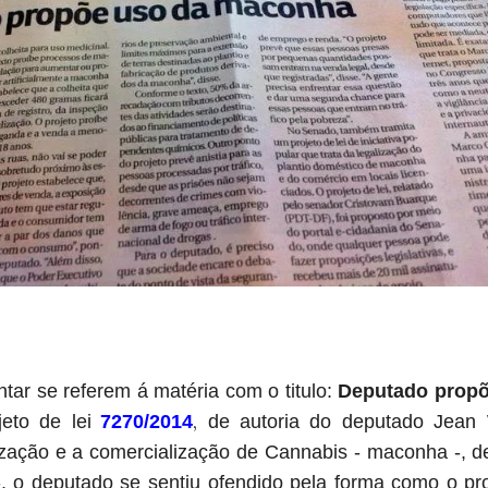
ntar se referem á matéria com o titulo:
Deputado prop
,
jeto de lei
7270/2014
de autoria do deputado Jean 
lização e a
comercialização de Cannabis - maconha -, d
 o deputado se sentiu ofendido pela forma como o pro