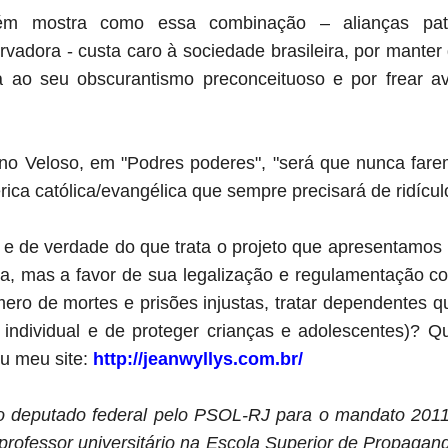
ém mostra como essa combinação – alianças patri
vadora - custa caro à sociedade brasileira, por manter
a ao seu obscurantismo preconceituoso e por frear a
o Veloso, em "Podres poderes", "será que nunca fare
ca católica/evangélica que sempre precisará de ridícul
de verdade do que trata o projeto que apresentamos (
a, mas a favor de sua legalização e regulamentação c
úmero de mortes e prisões injustas, tratar dependentes
 individual e de proteger crianças e adolescentes)?
ou meu site:
http://jeanwyllys.com.br/
ito deputado federal pelo PSOL-RJ para o mandato 2011
, professor universitário na Escola Superior de Propag