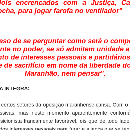
ois encrencados com a Justiça, Ca
ha, para jogar farofa no ventilador"
caso de se perguntar como será o com
nte no poder, se só admitem unidade a 
to de interesses pessoais e partidários
e de sacrifício em nome da liberdade d
Maranhão, nem pensar".
NA INTEGRA:
 certos setores da oposição maranhense cansa. Com o
ssivas, mas neste momento aparentemente contorná
osicionista francamente favorável, eis que de todo la
dos interesses pessoais para furar a aliança que se te