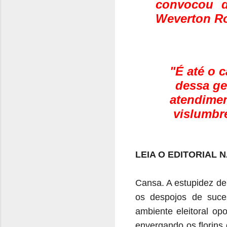
convocou d
Weverton Roc
"É até o 
dessa ge
atendimen
vislumbr
LEIA O EDITORIAL 
Cansa. A estupidez de
os despojos de suce
ambiente eleitoral op
envergando os florins 