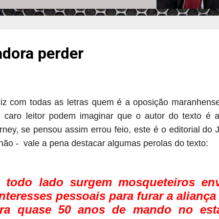
adora perder
 diz com todas as letras quem é a oposição maranhens
caro leitor podem imaginar que o autor do texto é 
ney, se pensou assim errou feio, este é o editorial do 
ão - vale a pena destacar algumas perolas do texto:
e todo lado surgem mosqueteiros en
interesses pessoais para furar a aliança
tra quase 50 anos de mando no es