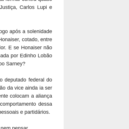
stiça, Carlos Lupi e
logo após a solenidade
onaiser, cotado, entre
dor. E se Honaiser não
deada por Edinho Lobão
upo Sarney?
 o deputado federal do
o da vice ainda ia ser
ente colocam a aliança
o comportamento dessa
essoais e partidários.
 nem pensar.