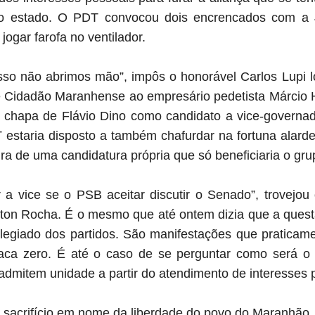
 estado. O PDT convocou dois encrencados com a Ju
ogar farofa no ventilador.
sso não abrimos mão”, impôs o honorável Carlos Lupi 
de Cidadão Maranhense ao empresário pedetista Márcio H
 chapa de Flávio Dino como candidato a vice-governa
T estaria disposto a também chafurdar na fortuna alar
ura de uma candidatura própria que só beneficiaria o gr
r a vice se o PSB aceitar discutir o Senado”, trovejou
on Rocha. É o mesmo que até ontem dizia que a questã
legiado dos partidos. São manifestações que praticam
aca zero. É até o caso de se perguntar como será 
admitem unidade a partir do atendimento de interesses p
 sacrifício em nome da liberdade do povo do Maranhão,