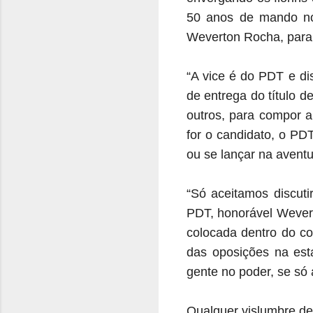
50 anos de mando no
Weverton Rocha, para j
“A vice é do PDT e di
de entrega do título 
outros, para compor a
for o candidato, o PD
ou se lançar na avent
“Só aceitamos discuti
PDT, honorável Wevert
colocada dentro do co
das oposições na est
gente no poder, se só 
Qualquer vislumbre de