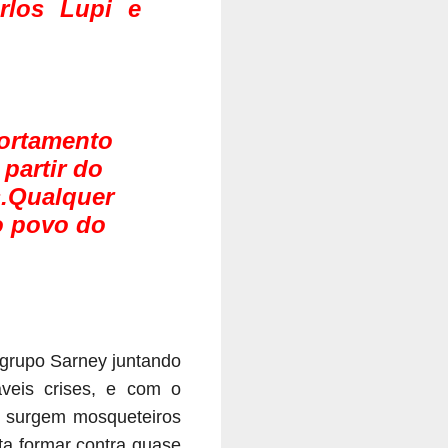
rlos Lupi e
portamento
partir do
.
Qualquer
o povo do
 grupo Sarney juntando
veis crises, e com o
do surgem mosqueteiros
nta formar contra quase