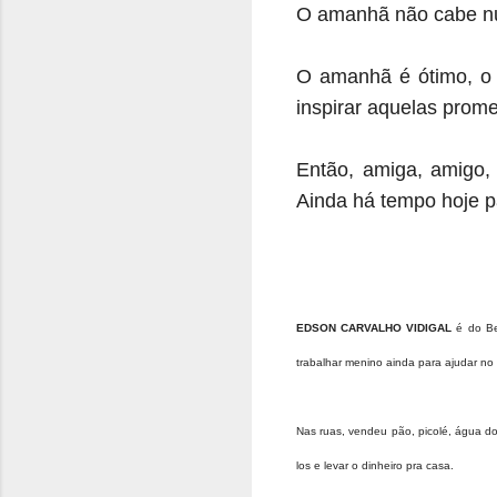
O amanhã não cabe num
O amanhã é ótimo, o
inspirar aquelas prom
Então, amiga, amigo,
Ainda há tempo hoje 
EDSON CARVALHO VIDIGAL
é do Be
trabalhar menino ainda para ajudar no
Nas ruas, vendeu pão, picolé, água do
los e levar o dinheiro pra casa.