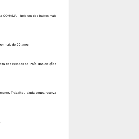
o, a COHAMA – hoje um dos bairros mais
 por mais de 20 anos.
olta dos exilados ao País, das eleições
amente. Trabalhou ainda contra reserva
.