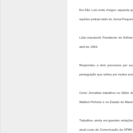
Em São Luis onde chegou rapazola qu
repórter policial mirim do Jornal Peque
Líder estudantil, Presidente do Grêmi
abril de 1964.
Respondeu a dois processos por suas
perseguição que sofreu por muitos ano
Como Jornalista trabalhou no Diário 
Walbert Pinheiro e no Estado do Mara
Trabalhou ainda em grandes redaçõe
atual curso de Comunicação da UFMA t