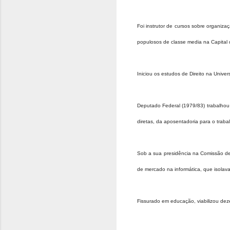
Foi instrutor de cursos sobre organiz
populosos de classe media na Capital
Iniciou os estudos de Direito na Unive
Deputado Federal (1979/83) trabalhou e
diretas, da aposentadoria para o traba
Sob a sua presidência na Comissão de 
de mercado na informática, que isolav
Fissurado em educação, viabilizou de