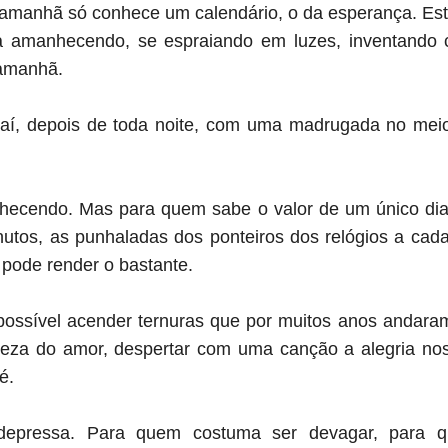
amanhã só conhece um calendário, o da esperança. Está
a amanhecendo, se espraiando em luzes, inventando co
amanhã.
í, depois de toda noite, com uma madrugada no meio
cendo. Mas para quem sabe o valor de um único dia, 
tos, as punhaladas dos ponteiros dos relógios a cad
 pode render o bastante.
ossível acender ternuras que por muitos anos andaram
za do amor, despertar com uma canção a alegria nos t
é.
epressa. Para quem costuma ser devagar, para q