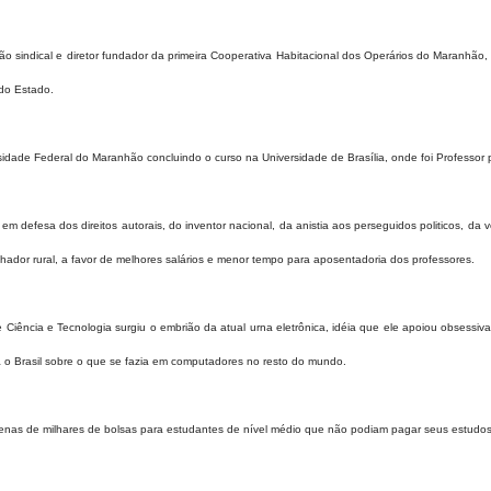
ação sindical e diretor fundador da primeira Cooperativa Habitacional dos Operários do Maranhã
 do Estado.
rsidade Federal do Maranhão concluindo o curso na Universidade de Brasília, onde foi Professor
m defesa dos direitos autorais, do inventor nacional, da anistia aos perseguidos politicos, da v
lhador rural, a favor de melhores salários e menor tempo para aposentadoria dos professores.
Ciência e Tecnologia surgiu o embrião da atual urna eletrônica, idéia que ele apoiou obsessiv
a o Brasil sobre o que se fazia em computadores no resto do mundo.
zenas de milhares de bolsas para estudantes de nível médio que não podiam pagar seus estudos