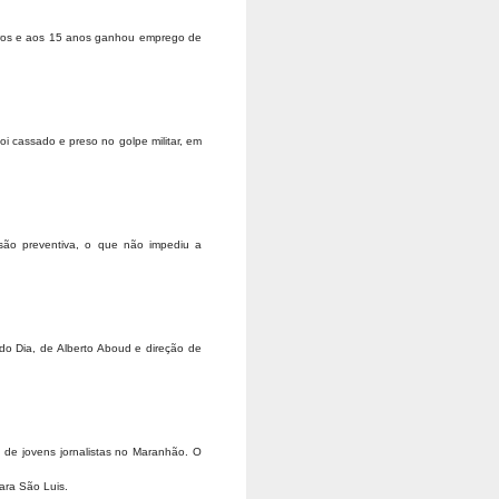
vros e aos 15 anos ganhou emprego de
i cassado e preso no golpe militar, em
isão preventiva, o que não impediu a
do Dia, de Alberto Aboud e direção de
e jovens jornalistas no Maranhão. O
ara São Luis.