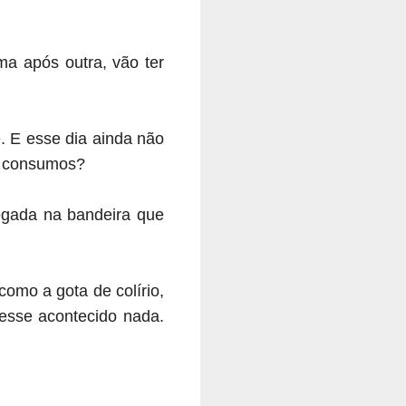
ma após outra, vão ter
. E esse dia ainda não
s consumos?
egada na bandeira que
omo a gota de colírio,
vesse acontecido nada.