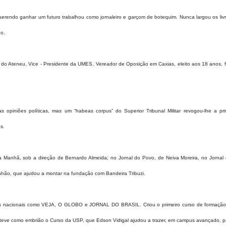
erendo ganhar um futuro trabalhou como jornaleiro e garçom de botequim. Nunca largou os li
no.
o do Ateneu, Vice - Presidente da UMES, Vereador de Oposição em Caxias, eleito aos 18 anos, fo
 opiniões políticas, mas um “habeas corpus” do Superior Tribunal Militar revogou-lhe a pr
s.
da Manhã, sob a direção de Bernardo Almeida; no Jornal do Povo, de Neiva Moreira, no Jornal 
nhão, que ajudou a montar na fundação com Bandeira Tribuzi.
s nacionais como VEJA, O GLOBO e JORNAL DO BRASIL. Criou o primeiro curso de formação d
eve como embrião o Curso da USP, que Edson Vidigal ajudou a trazer, em campus avançado, p