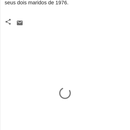
seus dois maridos de 1976.
C
o
m
e
n
t
á
r
i
o
s