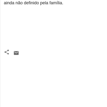
ainda não definido pela família.
C
o
m
e
n
t
á