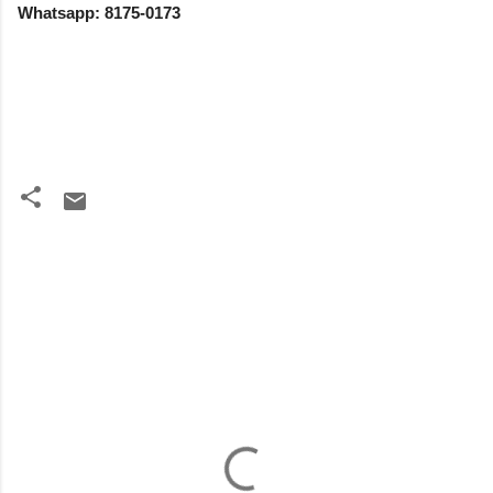
Whatsapp: 8175-0173
C
o
m
e
n
t
á
r