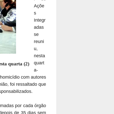
Açõe
s
Integr
adas
se
reuni
u,
nesta
quart
sta quarta (2)
a-
1 homicídio com autores
ião, foi ressaltado que
sponsabilizados.
tomadas por cada órgão
 depois de 35 dias sem