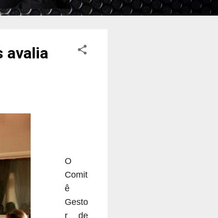
 avalia
O
Comit
ê
Gesto
r de