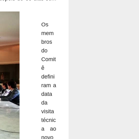
Os
mem
bros
do
Comit
ê
defini
ram a
data
da
visita
técnic
a ao
novo