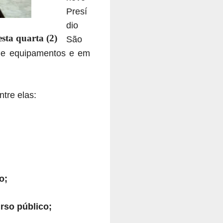
Presí
dio
sta quarta (2)
São
o de equipamentos e em
tre elas:
;
o;
rso público;