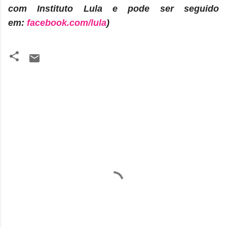
com Instituto Lula e pode ser seguido
em:
facebook.com/lula
)
C
o
m
e
n
t
á
r
i
o
s