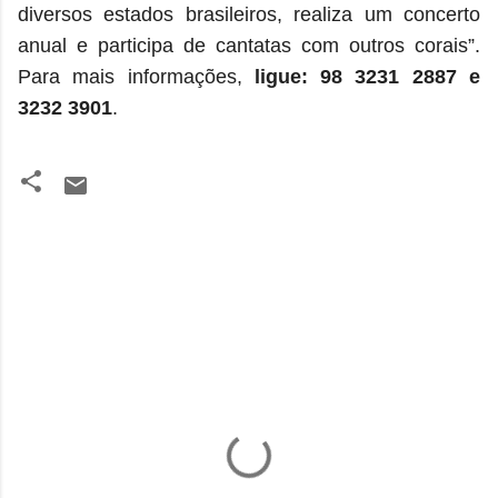
diversos estados brasileiros, realiza um concerto
anual e participa de cantatas com outros corais”.
Para mais informações,
ligue: 98 3231 2887 e
3232 3901
.
C
o
m
e
n
t
á
r
i