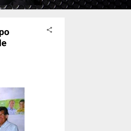
upo
de