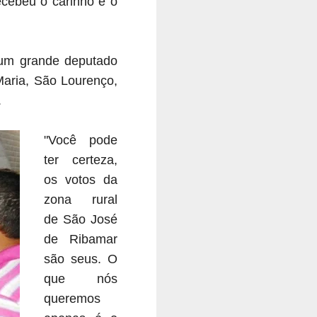
cebeu o carinho e o
 um grande deputado
 Maria, São Lourenço,
.
"Você pode
ter certeza,
os votos da
zona rural
de São José
de Ribamar
são seus. O
que nós
queremos