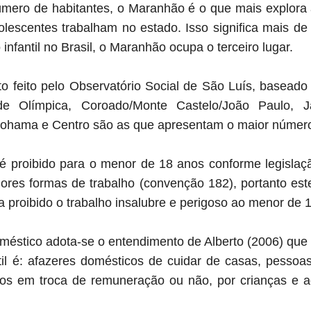
ro de habitantes, o Maranhão é o que mais explora a
lescentes trabalham no estado. Isso significa mais d
infantil no Brasil, o Maranhão ocupa o terceiro lugar.
o feito pelo Observatório Social de São Luís, basead
e Olímpica, Coroado/Monte Castelo/João Paulo, Jan
 Cohama e Centro são as que apresentam o maior númer
é proibido para o menor de 18 anos conforme legislaç
 piores formas de trabalho (convenção 182),
portanto este
 proibido o trabalho insalubre
e perigoso ao menor de 
doméstico adota-se o entendimento de Alberto (2006) que
ntil é: afazeres domésticos de cuidar de casas, pessoa
iros em troca de remuneração ou não, por crianças e
a