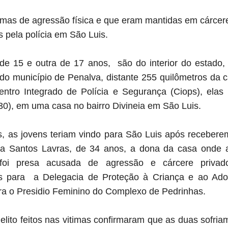
imas de agressão física e que eram mantidas em cárcer
s pela polícia em São Luis.
de 15 e outra de 17 anos,
são do interior do estado,
o município de Penalva, distante 255 quilômetros da ca
entro Integrado de Polícia e Segurança (Ciops), e
las
(30), em uma casa no bairro Divineia em São Luis.
, as jovens
teriam vindo para São Luis após recebere
ina Santos Lavras, de 34 anos, a dona da casa onde 
 foi presa
acusada de agressão e cárcere priva
as para
a Delegacia de Proteção à Criança e ao Ado
ara
o Presidio Feminino do Complexo de Pedrinhas.
lito feitos nas vitimas confirmaram que as duas sofria