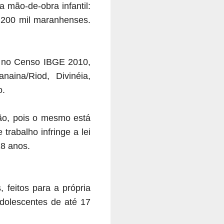
 mão-de-obra infantil:
e 200 mil maranhenses.
o no Censo IBGE 2010,
aina/Riod, Divinéia,
o.
ão,
pois o mesmo está
 trabalho infringe a lei
18 anos.
s, feitos para a
própria
dolescentes de até 17