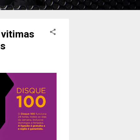
 vitimas
as