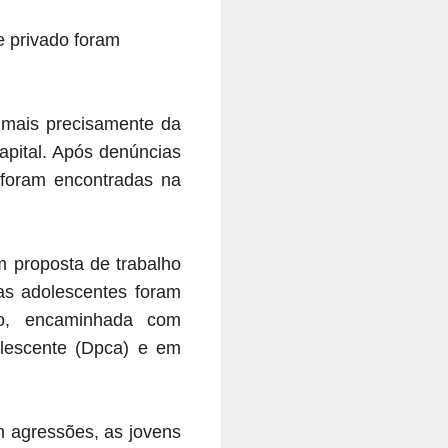
e privado foram
 mais precisamente da
pital. A
pós denúncias
 foram encontradas na
m proposta de trabalho
as adolescentes foram
do, encaminhada com
lescente (Dpca) e em
m agressões, as jovens