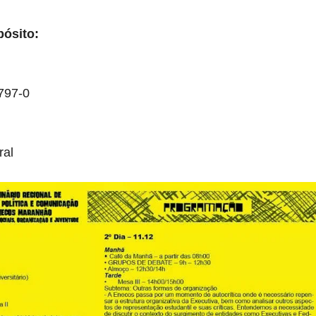
pósito:
797-0
o
ral