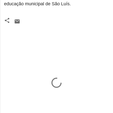
educação municipal de São Luís.
C
o
m
e
n
t
á
r
i
o
s