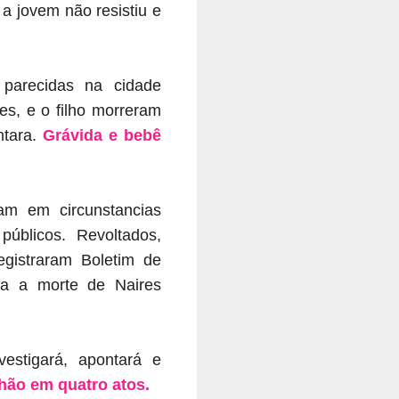
 a jovem não resistiu e
 parecidas na cidade
es, e o filho morreram
ntara.
Grávida e bebê
rram
em circunstancias
úblicos. Revoltados,
egistraram Boletim de
ra a morte de Naires
vestigará, apontará e
hão em quatro atos.