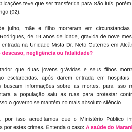
licações teve que ser transferida para São luís, porém
ngo (02).
 de julho, mãe e filho morreram em circunstancias
Rodrigues, de 19 anos de idade, gravida de nove mes
 entrada na Unidade Mista Dr. Neto Guterres em Alcâ
 descaso, negligência ou fatalidade?
tador que duas jovens grávidas e seus filhos mo
o esclarecidas,
após darem entrada em hospitais p
as buscam informações sobre as mortes, para isso r
ntara a população saiu as ruas para protestar cont
sso o governo se mantém no mais absoluto silêncio.
, por isso acreditamos que o Ministério Público in
s por estes crimes. Entenda o caso:
A saúde do Maran