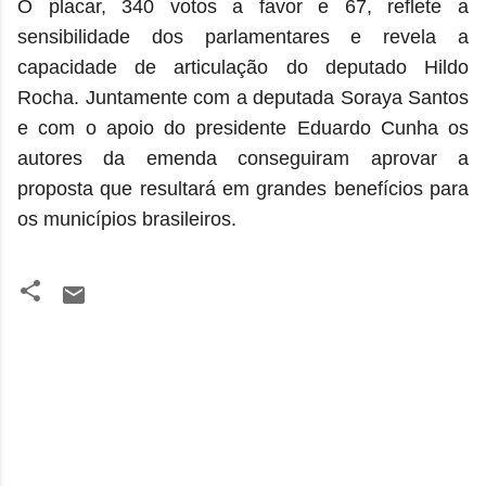
O placar, 340 votos a favor e 67, reflete a
sensibilidade dos parlamentares e revela a
capacidade de articulação do deputado Hildo
Rocha. Juntamente com a deputada Soraya Santos
e com o apoio do presidente Eduardo Cunha os
autores da emenda conseguiram aprovar a
proposta que resultará em grandes benefícios para
os municípios brasileiros.
C
o
m
e
n