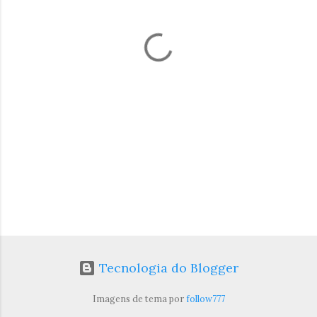
t
á
r
i
o
s
Tecnologia do Blogger
Imagens de tema por
follow777