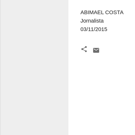
ABIMAEL COSTA
Jornalista
03/11/2015
C
o
m
e
n
t
á
r
i