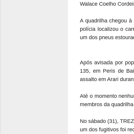
Walace Coelho Cordeir
A quadrilha chegou à
polícia localizou o ca
um dos pneus estourad
Após avisada por po
135, em Peris de Ba
assalto em Arari duran
Até o momento nenhum d
membros da quadrilha 
No sábado (31), TREZ
um dos fugitivos foi r