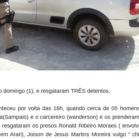
imo domingo (1), e resgataram TRÊS detentos.
nteceu por volta das 16h, quando cerca de 05 home
sta(Sampaio) e o carcereiro (wanderson) e os prender
 resgataram os presos Ronald Ribeiro Moraes ( envolvi
em Arari), Joison de Jesus Martins Moreira vulgo " chi