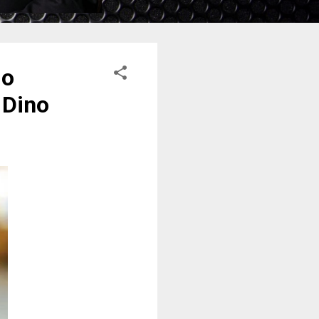
do
 Dino