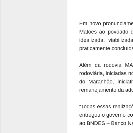
Em novo pronunciamen
Matões ao povoado de
idealizada, viabiliz
praticamente concluída
Além da rodovia MA-
rodoviária, iniciadas
do Maranhão, inicia
remanejamento da adut
“Todas essas realizaç
entregou o governo co
ao BNDES – Banco Nac