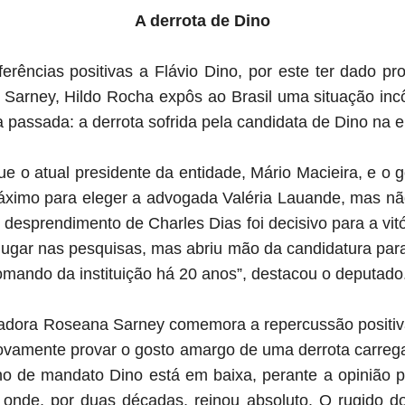
A derrota de Dino
ferências positivas a Flávio Dino, por este ter dado p
 Sarney, Hildo Rocha expôs ao Brasil uma situação in
passada: a derrota sofrida pela candidata de Dino na 
e o atual presidente da entidade, Mário Macieira, e o 
imo para eleger a advogada Valéria Lauande, mas nã
desprendimento de Charles Dias foi decisivo para a vit
ugar nas pesquisas, mas abriu mão da candidatura para
omando da instituição há 20 anos”, destacou o deputado
adora Roseana Sarney comemora a repercussão positiv
ovamente provar o gosto amargo de uma derrota carreg
no de mandato Dino está em baixa, perante a opinião p
io onde, por duas décadas, reinou absoluto. O rugido 