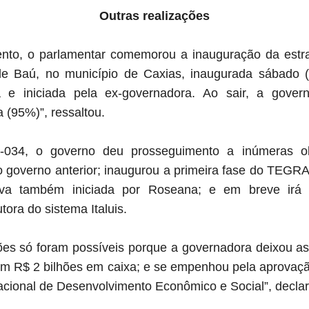
Outras realizações
to, o parlamentar comemorou a inauguração da estr
 Baú, no município de Caxias, inaugurada sábado (2
ada e iniciada pela ex-governadora. Ao sair, a gove
 (95%)”, ressaltou.
034, o governo deu prosseguimento a inúmeras obr
 no governo anterior; inaugurou a primeira fase do TEGR
tiva também iniciada por Roseana; e em breve irá 
ora do sistema Italuis.
ões só foram possíveis porque a governadora deixou as 
m R$ 2 bilhões em caixa; e se empenhou pela aprovaç
ional de Desenvolvimento Econômico e Social”, decla