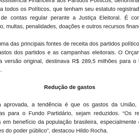
ssistência Financeira aos Partidos Políticos, denomina
a todos os Políticos, que tenham seu estatuto registrad
 de contas regular perante a Justiça Eleitoral. É co
, multas, penalidades, doações e outros recursos finan
ma das principais fontes de receita dos partidos político
astos dos partidos e as campanhas eleitorais. O Orça
versão original, destinava R$ 289,5 milhões para o 
5.
Redução de gastos
a aprovada, a tendência é que os gastos da União,
as para o Fundo Partidário, sejam reduzidos. “Os 
s em benefício da população brasileira, especialment
s do poder público”, destacou Hildo Rocha.