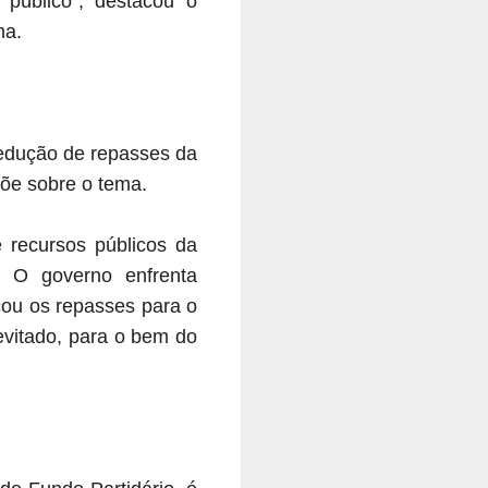
público”, destacou o
ma.
redução de repasses da
põe sobre o tema.
 recursos públicos da
. O governo enfrenta
icou os repasses para o
evitado, para o bem do