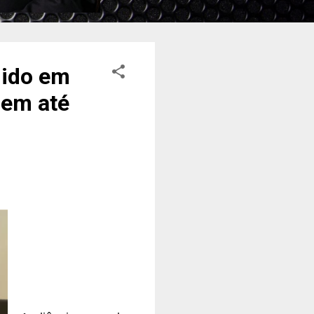
dido em
 em até