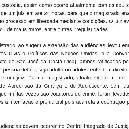
custódia, assim como ocorre atualmente com os adult
 de um juiz em até 24 horas, para que o magistrado anal
o processo em liberdade mediante condições. O juiz a
 ou de maus-tratos, entre outras irregularidades.
trado, ao sugerir a extensão das audiências, levou e
eitos Civis e Políticos das Nações Unidas, e a Conv
to de São José da Costa Rica), ambos ratificados pelo 
 pessoa detida, seja adulto ou adolescente, tem direito
de um juiz. Para o magistrado, atualmente o menor
e Apreensão da Criança e do Adolescente, sem ativ
que muitas vezes são coautores do crime, foram levad
s a internação é prejudicial pois acarreta a cooptação pa
audiências devem ocorrer no Centro Integrado de Justiç