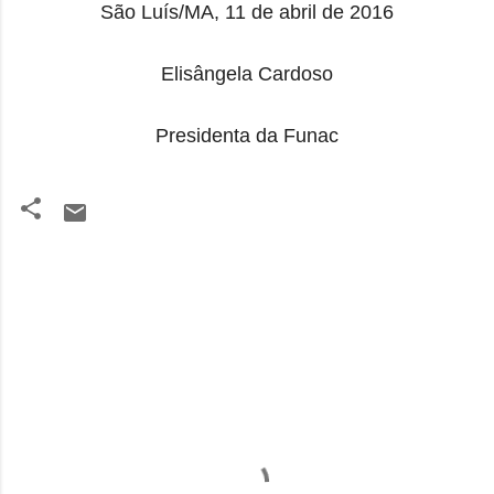
São Luís/MA, 11 de abril de 2016
Elisângela Cardoso
Presidenta da Funac
C
o
m
e
n
t
á
r