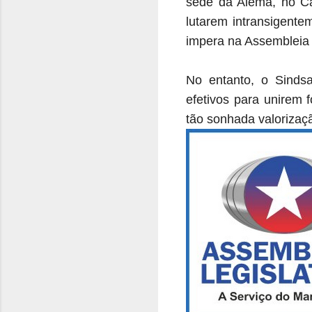
sede da Alema, no Cal
lutarem intransigente
impera na Assembleia
No entanto, o Sinds
efetivos para unirem 
tão sonhada valorizaçã