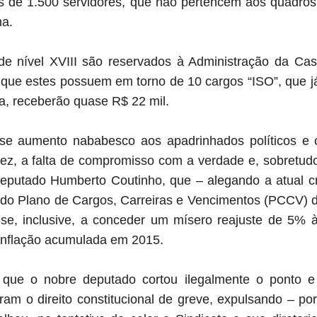
s de 1.500 servidores, que não pertencem aos quadros 
ma.
de nível XVIII são reservados à Administração da Ca
que estes possuem em torno de 10 cargos “ISO”, que 
ra, receberão quase R$ 22 mil.
se aumento nababesco aos apadrinhados políticos e 
ez, a falta de compromisso com a verdade e, sobretudo,
eputado Humberto Coutinho, que – alegando a atual cr
 do Plano de Cargos, Carreiras e Vencimentos (PCCV) d
-se, inclusive, a conceder um mísero reajuste de 5% à
 inflação acumulada em 2015.
, que o nobre deputado cortou ilegalmente o ponto e
ram o direito constitucional de greve, expulsando – po