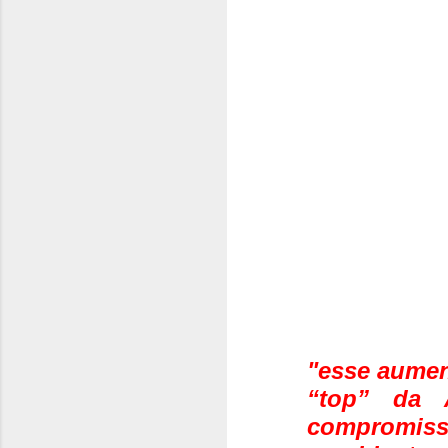
"esse aumen
“top” da 
compromisso