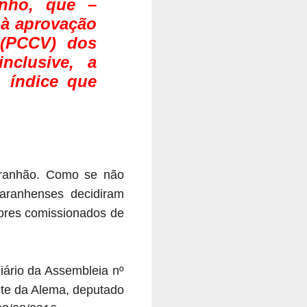
inho, que –
s à aprovação
 (PCCV) dos
inclusive, a
, índice que
Maranhão. Como se não
aranhenses decidiram
dores comissionados de
Diário da Assembleia nº
nte da Alema, deputado