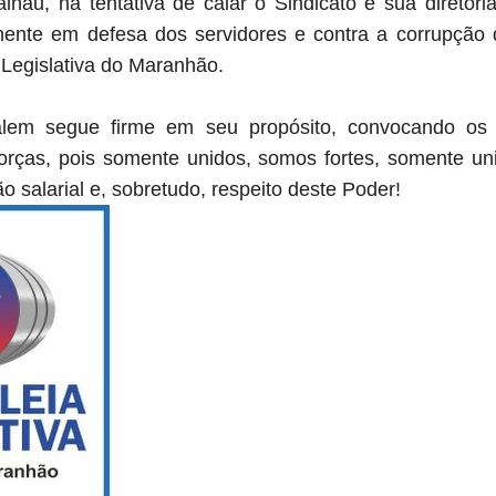
hau, na tentativa de calar o Sindicato e sua diretoria
mente em defesa dos servidores e contra a corrupção
 Legislativa do Maranhão.
alem segue firme em seu propósito, convocando os s
forças, pois somente unidos, somos fortes, somente u
o salarial e, sobretudo, respeito deste Poder!