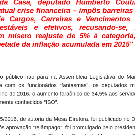
 da Casa, deputado Humberto Cout
tual crise financeira – impôs barreira
e Cargos, Carreiras e Vencimentos
estáveis e efetivos, recusando-se, 
 mísero reajuste de 5% à categoria
metade da inflação acumulada em 2015"
ro público não para na Assembleia Legislativa do 
ia com os funcionários “fantasmas”, os deputados m
julho de 2016, o aumento faraônico de 34,5% aos servi
armente conhecidos “ISO”.
5/2016, de autoria da Mesa Diretora, foi publicado no 
ós aprovação “relâmpago”, foi promulgado pelo preside