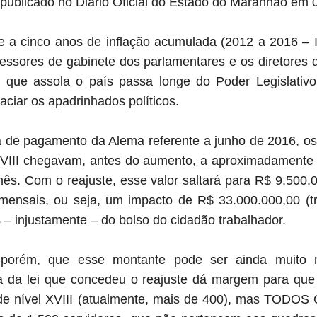
publicado no Diário Oficial do Estado do Maranhão em 
te a cinco anos de inflação acumulada (2012 a 2016 – 
essores de gabinete dos parlamentares e os diretore
a que assola o país passa longe do Poder Legislativ
aciar os apadrinhados políticos.
 de pagamento da Alema referente a junho de 2016, o
XVIII chegavam, antes do aumento, a aproximadamente 
mês. Com o reajuste, esse valor saltará para R$ 9.500.
 mensais, ou seja, um impacto de R$ 33.000.000,00 (tr
s – injustamente – do bolso do cidadão trabalhador.
 porém, que esse montante pode ser ainda muito 
da da lei que concedeu o reajuste dá margem para qu
s de nível XVIII (atualmente, mais de 400), mas TO