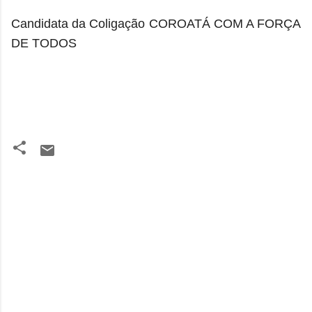
Candidata da Coligação COROATÁ COM A FORÇA
DE TODOS
C
o
m
e
n
t
á