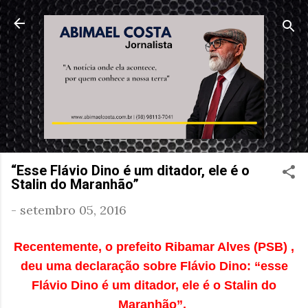
Pular para o conteúdo principal
“Esse Flávio Dino é um ditador, ele é o
Stalin do Maranhão”
-
setembro 05, 2016
Recentemente, o prefeito Ribamar Alves (PSB) ,
deu uma declaração sobre Flávio Dino: “esse
Flávio Dino é um ditador, ele é o Stalin do
Maranhão”.