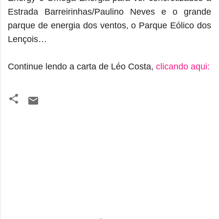
Estrada Barreirinhas/Paulino Neves e o grande
parque de energia dos ventos, o Parque Eólico dos
Lençois…
Continue lendo a carta de Léo Costa,
clicando aqui:
C
o
m
e
n
t
á