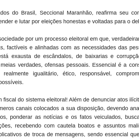
os do Brasil, Seccional Maranhão, reafirma seu c
ender e lutar por eleições honestas e voltadas para o d
 sociedade por um processo eleitoral em que, verdadeir
s, factíveis e alinhadas com as necessidades das pe
 está exausta de escândalos, de baixarias e corrupç
s, meias verdades, ofensas pessoais. Essencial é a co
o, realmente igualitário, ético, responsável, compr
possíveis.
fiscal do sistema eleitoral! Além de denunciar atos ilíc
meros canais colocados a sua disposição, devendo an
os, ponderar as notícias e os fatos veiculados, busc
ações, recebendo com cautela boatos e assuntos mali
plicativos de troca de mensagens, sendo essencial q