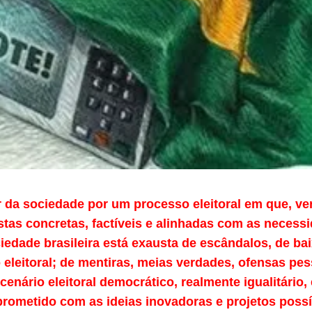
r da sociedade por um processo eleitoral em que, ve
tas concretas, factíveis e alinhadas com as necess
iedade brasileira está exausta de escândalos, de ba
eleitoral; de mentiras, meias verdades, ofensas pes
enário eleitoral democrático, realmente igualitário, 
rometido com as ideias inovadoras e projetos possí