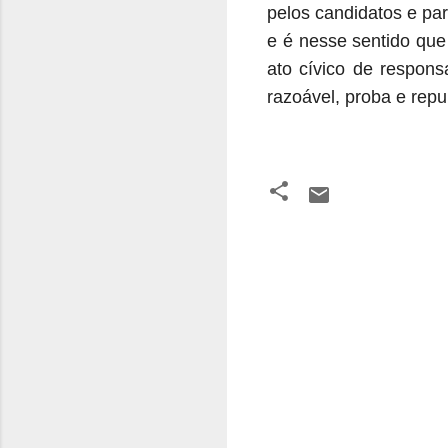
pelos candidatos e pa
e é nesse sentido que
ato cívico de respons
razoável, proba e repu
C
o
m
e
n
t
á
r