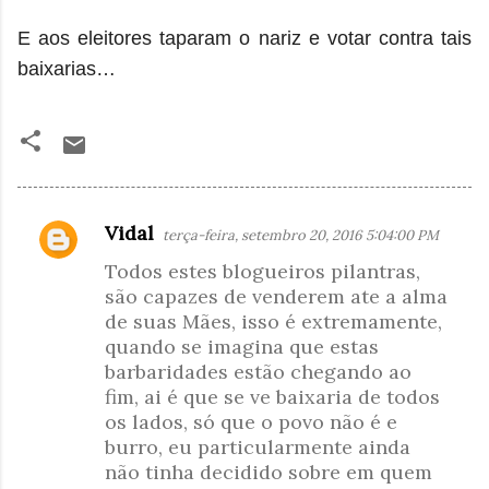
E aos eleitores taparam o nariz e votar contra tais
baixarias…
Vidal
terça-feira, setembro 20, 2016 5:04:00 PM
C
Todos estes blogueiros pilantras,
o
são capazes de venderem ate a alma
m
de suas Mães, isso é extremamente,
e
quando se imagina que estas
n
barbaridades estão chegando ao
t
fim, ai é que se ve baixaria de todos
os lados, só que o povo não é e
á
burro, eu particularmente ainda
r
não tinha decidido sobre em quem
i