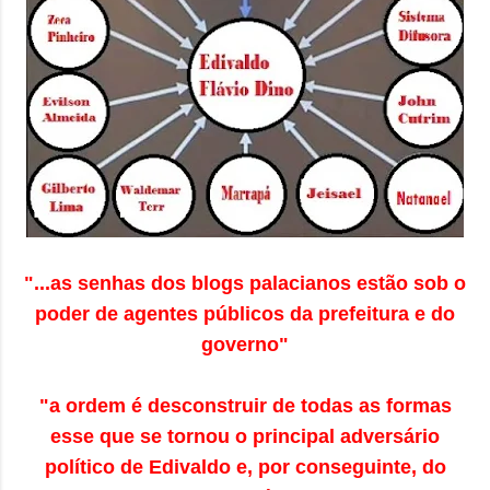
"...as senhas dos blogs palacianos estão sob o
poder de agentes públicos da prefeitura e do
governo"
"a ordem é
desconstruir de todas as formas
esse que se tornou o principal adversário
político de Edivaldo e, por conseguinte, do