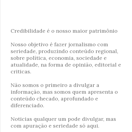
Credibilidade é o nosso maior patrimônio
P
Nosso objetivo é fazer jornalismo com
o
seriedade, produzindo conteúdo regional,
s
sobre política, economia, sociedade e
t
atualidade, na forma de opinião, editorial e
a
criticas.
r
u
Não somos o primeiro a divulgar a
m
informação, mas somos quem apresenta o
c
conteúdo checado, aprofundado e
o
diferenciado.
m
e
Noticias qualquer um pode divulgar, mas
n
com apuração e seriedade só aqui.
t