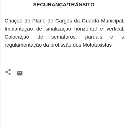
SEGURANÇA/TRÂNSITO
Criação de Plano de Cargos da Guarda Municipal,
Implantação de sinalização horizontal e vertical,
Colocação de semáforos, pardais
e a
regulamentação da profissão dos Mototaxistas
C
o
m
e
n
t