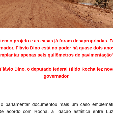
 tem o projeto e as casas já foram desapropriadas. F
nador. Flávio Dino está no poder há quase dois an
implantar apenas seis quilômetros de pavimentação
 Flávio Dino, o deputado federal Hildo Rocha fez no
governador.
o parlamentar documentou mais um caso emblemáti
e acordo com Rocha, a ligação asfáltica entre Luz