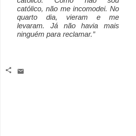
católico. Como não sou
católico, não me incomodei. No
quarto dia, vieram e me
levaram. Já não havia mais
ninguém para reclamar.”
C
o
m
e
n
t