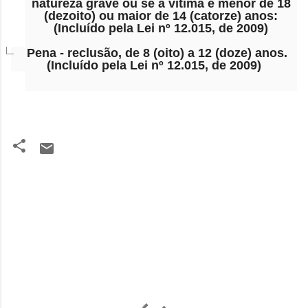
natureza grave ou se a vítima é menor de 18
(dezoito) ou maior de 14 (catorze) anos:
(Incluído pela Lei nº 12.015, de 2009)
Pena - reclusão, de 8 (oito) a 12 (doze) anos.
(Incluído pela Lei nº 12.015, de 2009)
C
o
m
e
n
t
á