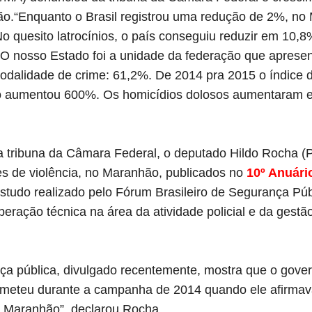
ão.
“Enquanto o Brasil registrou uma redução de 2%, no 
o quesito latrocínios, o país conseguiu reduzir em 10,
 O nosso Estado foi a unidade da federação que apresen
odalidade de crime: 61,2%.
De 2014 pra 2015 o índice d
o aumentou 600%. Os homicídios dolosos aumentaram 
 tribuna da Câmara Federal, o deputado Hildo Rocha 
es de violência, no Maranhão, publicados no
10º Anuário
estudo realizado pelo Fórum Brasileiro de Segurança Públ
eração técnica na área da atividade policial e da gestã
ça pública, divulgado recentemente, mostra que o gover
ometeu durante a campanha de 2014 quando ele afirmava
o Maranhão”, declarou Rocha.