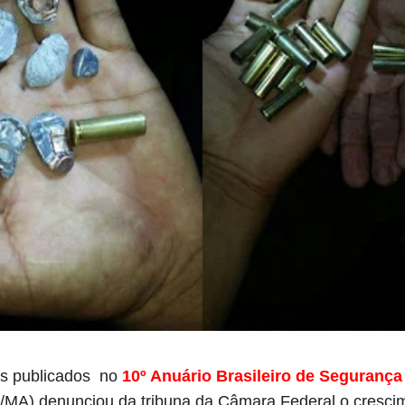
s publicados
no
10º Anuário Brasileiro de Segurança
MA) denunciou da tribuna da Câmara Federal o crescim