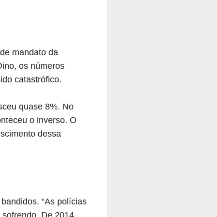
o de mandato da
Dino, os números
do catastrófico.
esceu quase 8%. No
onteceu o inverso. O
rescimento dessa
bandidos. “As polícias
m sofrendo. De 2014