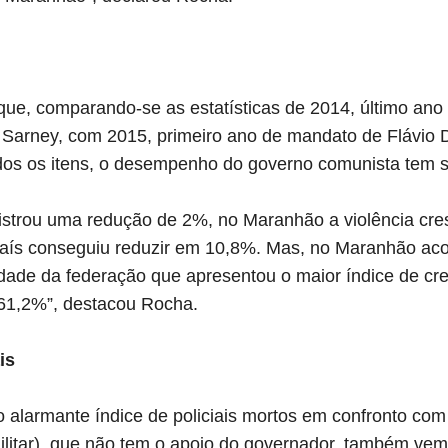
que, comparando-se as estatísticas de 2014, último an
Sarney, com 2015, primeiro ano de mandato de Flávio 
os os itens, o desempenho do governo comunista tem si
gistrou uma redução de 2%, no Maranhão a violência cr
o país conseguiu reduzir em 10,8%. Mas, no Maranhão ac
idade da federação que apresentou o maior índice de c
61,2%”, destacou Rocha.
is
 alarmante índice de policiais mortos em confronto com 
militar), que não tem o apoio do governador, também ve