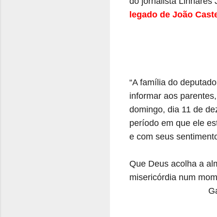
do jornalista Linhares 
legado de João Cast
“A família do deputad
informar aos parentes
domingo, dia 11 de de
período em que ele es
e com seus sentimento
Que Deus acolha a alm
misericórdia num mome
Ga