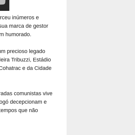
xerceu inúmeros e
 sua marca de gestor
bem humorado.
 um precioso legado
ira Tribuzzi, Estádio
 Cohatrac e da Cidade
adas comunistas vive
 gogó decepcionam e
 tempos que não