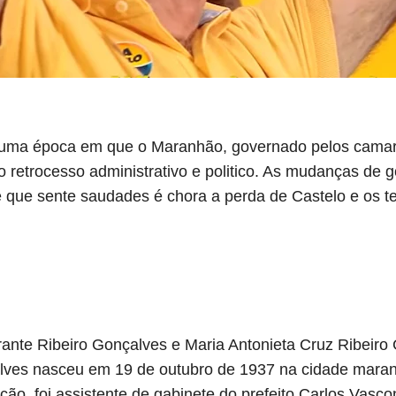
 uma época em que o Maranhão, governado pelos camar
 retrocesso administrativo e politico. As mudanças de
que sente saudades é chora a perda de Castelo e os t
rante Ribeiro Gonçalves e Maria Antonieta Cruz Ribeiro
alves nasceu em 19 de outubro de 1937 na cidade mara
ão, foi assistente de gabinete do prefeito Carlos Vasc