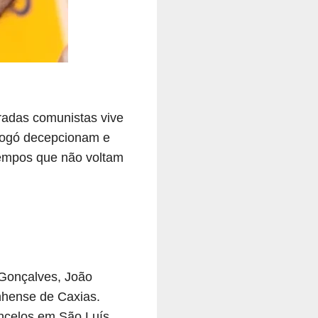
adas comunistas vive
 gogó decepcionam e
empos que não voltam
 Gonçalves, João
nhense de Caxias.
oncelos em São Luís.