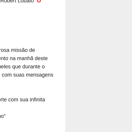
 Robert Lobato
O
orosa missão de
mento na manhã deste
ueles que durante o
es, com suas mensagens
te com sua infinita
ho”