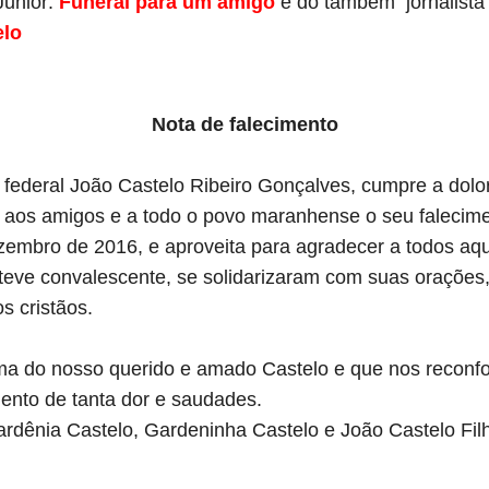
Junior:
Funeral para um amigo
e do também jornalista
elo
Nota de falecimento
o federal João Castelo Ribeiro Gonçalves, cumpre a dol
, aos amigos e a todo o povo maranhense o seu faleci
zembro de 2016, e aproveita para agradecer a todos aq
teve convalescente, se solidarizaram com suas oraçõ
s cristãos.
a do nosso querido e amado Castelo e que nos reconfor
nto de tanta dor e saudades.
rdênia Castelo, Gardeninha Castelo e João Castelo Fil