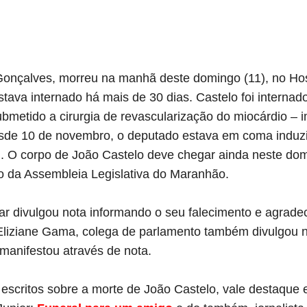
Gonçalves, morreu na manhã deste domingo (11), no Hosp
ava internado há mais de 30 dias. Castelo foi internad
ubmetido a cirurgia de revascularização do miocárdio – 
esde 10 de novembro, o deputado estava em coma induz
I). O corpo de João Castelo deve chegar ainda neste do
io da Assembleia Legislativa do Maranhão.
tar divulgou nota informando o seu falecimento e agrade
Eliziane Gama, colega de parlamento também divulgou n
manifestou através de nota.
 escritos sobre a morte de João Castelo, vale destaque 