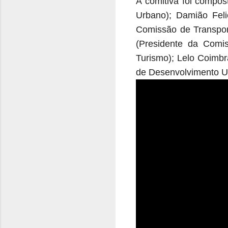
A comitiva foi compo
Urbano); Damião Fel
Comissão de Transpor
(Presidente da Com
Turismo); Lelo Coimb
de Desenvolvimento U