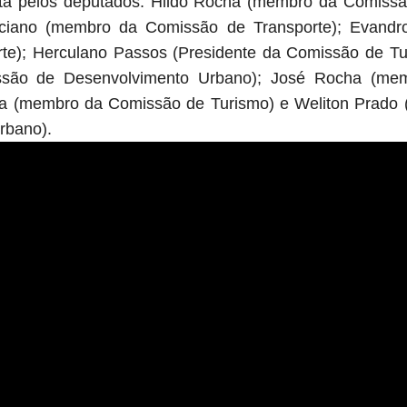
sta pelos deputados: Hildo Rocha (membro da Comiss
iciano (membro da Comissão de Transporte); Evan
te); Herculano Passos (Presidente da Comissão de Tur
issão de Desenvolvimento Urbano); José Rocha (me
ra (membro da Comissão de Turismo) e Weliton Prad
rbano).