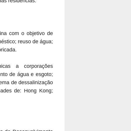
as residências.
hina com o objetivo de
éstico; reuso de água;
bricada.
cnicas a corporações
ento de água e esgoto;
tema de dessalinização
idades de: Hong Kong;