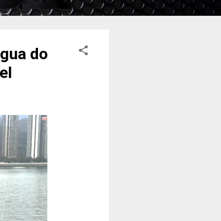
água do
el