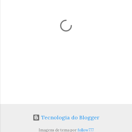
n
t
á
r
i
o
s
Tecnologia do Blogger
Imagens de tema por
follow777