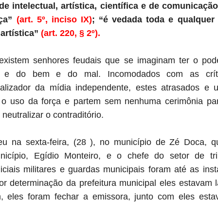
de intelectual, artística, científica e de comunicaç
nça”
(art. 5º, inciso IX)
; “é vedada toda e qualquer
 artística”
(art. 220, § 2º).
xistem senhores feudais que se imaginam ter o pode
, e do bem e do mal. Incomodados com as crít
lizador da mídia independente, estes atrasados e u
a o uso da força e partem sem nenhuma cerimônia pa
 neutralizar o contraditório.
eu na sexta-feira, (28 ), no município de Zé Doca, q
icípio, Egídio Monteiro, e o chefe do setor de tr
iais militares e guardas municipais foram até as in
r determinação da prefeitura municipal eles estavam 
eles foram fechar a emissora, junto com eles estava