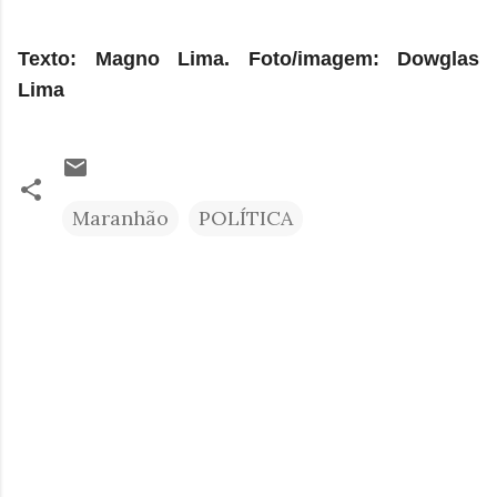
Texto: Magno Lima. Foto/imagem: Dowglas
Lima
Maranhão
POLÍTICA
C
o
m
e
n
t
á
r