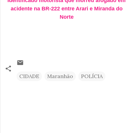
Identificado motorista que morreu afogado em
acidente na BR-222 entre Arari e Miranda do
Norte
CIDADE
Maranhão
POLÍCIA
C
o
m
e
n
t