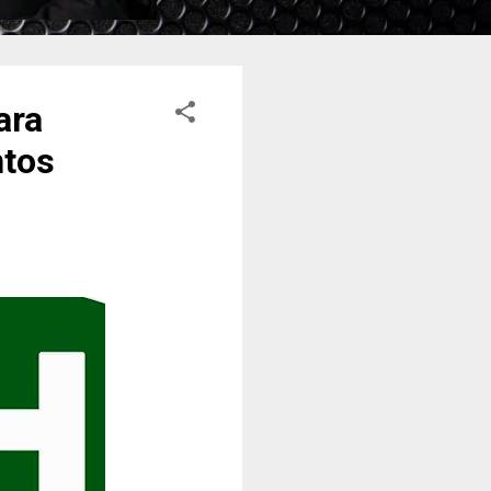
ara
ntos