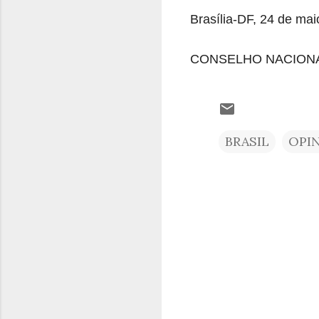
Brasília-DF, 24 de mai
CONSELHO NACIONA
BRASIL
OPI
C
o
m
e
n
t
á