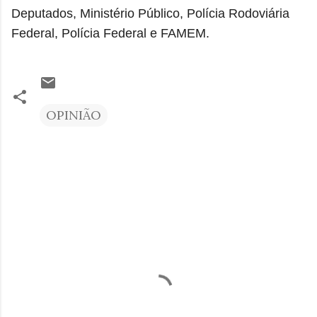
Deputados, Ministério Público, Polícia Rodoviária
Federal, Polícia Federal e FAMEM.
OPINIÃO
C
o
m
e
n
t
á
r
i