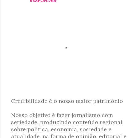
RESPONDER
o
s
Credibilidade é o nosso maior patrimônio
P
Nosso objetivo é fazer jornalismo com
o
seriedade, produzindo conteúdo regional,
s
sobre política, economia, sociedade e
t
atualidade, na forma de opinião, editorial e
a