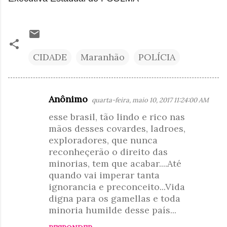
CIDADE
Maranhão
POLÍCIA
Anônimo
quarta-feira, maio 10, 2017 11:24:00 AM
C
esse brasil, tão lindo e rico nas
o
mãos desses covardes, ladroes,
m
exploradores, que nunca
e
reconheçerão o direito das
n
minorias, tem que acabar....Até
t
quando vai imperar tanta
ignorancia e preconceito...Vida
á
digna para os gamellas e toda
r
minoria humilde desse país...
i