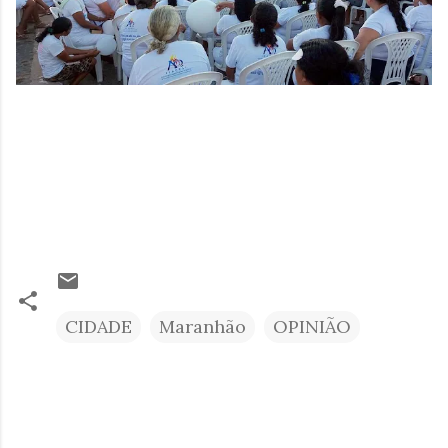
CIDADE
Maranhão
OPINIÃO
C
o
m