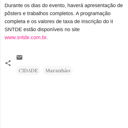
Durante os dias do evento, haverá apresentação de
pôsters e trabalhos completos. A programação
completa e os valores de taxa de inscrição do II
SNTDE estão disponíveis no site
www.sntde.com.br
.
CIDADE
Maranhão
C
o
m
e
n
t