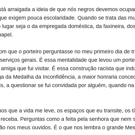
está arraigada a ideia de que nós negros devemos ocup
ue exigem pouca escolaridade. Quando se trata das mu
lugar seja o da empregada doméstica, da faxineira, dos
papel.
om que o porteiro perguntasse no meu primeiro dia de t
serviços gerais. É essa mentalidade que levou um portei
 amiga que fui visitar. É essa construção racista que in
ga da Medalha da Inconfidência, a maior honraria conce
s, a questionar se fui convidada por alguém, quando n
s que a vida me leve, os espaços que eu transite, os t
u receba. Perguntas como a feita pela senhora que nem
o nos meus ouvidos. É o que nos lembra o grande Mest