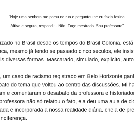
"Hoje uma senhora me parou na rua e perguntou se eu fazia faxina.
Altiva e segura, respondi: - Não. Faço mestrado. Sou professora"
lizado no Brasil desde os tempos do Brasil Colonia, est
nca, mesmo já tendo se passado cinco seculos, ele insis
is diversas formas. Mascarado, simulado, explicito, auto
9), um caso de racismo registrado em Belo Horizonte ga
ebate do tema que voltou ao centro das discussões. Milh
ram e comentaram o desabafo da professora e historiado
rofessora não só relatou o fato, ela deu uma aula de ci
iada e incorporada a nossa realidade diária, cheia de pr
indiferença.