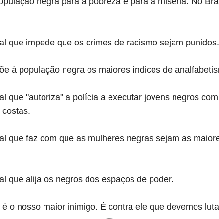
pulação negra para a pobreza e para a miséria. No Bras
onal que impede que os crimes de racismo sejam punidos.
e à população negra os maiores índices de analfabetis
al que "autoriza" a polícia a executar jovens negros com t
 costas.
onal que faz com que as mulheres negras sejam as maiore
nal que alija os negros dos espaços de poder.
l é o nosso maior inimigo. É contra ele que devemos luta