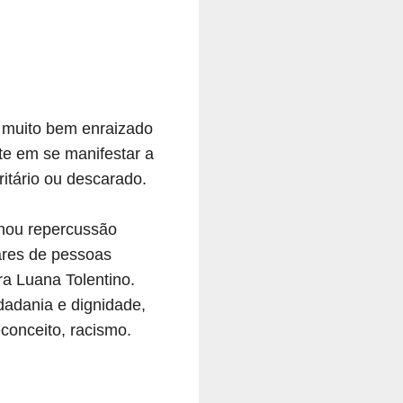
á muito bem enraizado
te em se manifestar a
ritário ou descarado.
nhou repercussão
ares de pessoas
ra Luana Tolentino.
dadania e dignidade,
econceito, racismo.