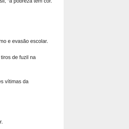
il, "a pobreza tem cor.
mo e evasão escolar.
iros de fuzil na
s vítimas da
r.