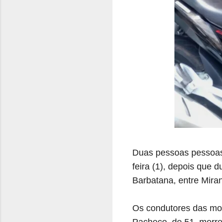
Duas pessoas pessoas
feira (1), depois que 
Barbatana, entre Mira
Os condutores das mot
Pacheco, de 51, morr