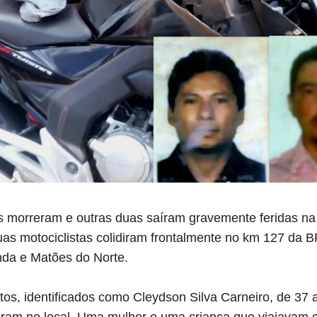
 morreram e outras duas saíram gravemente feridas na
duas motociclistas colidiram frontalmente no km 127 da B
nda e Matões do Norte.
os, identificados como Cleydson Silva Carneiro, de 37 
eram no local. Uma mulher e uma criança que viajavam