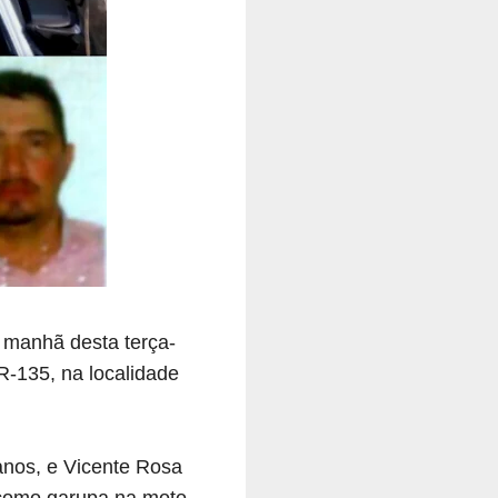
 manhã desta terça-
R-135, na localidade
anos, e Vicente Rosa
 como garupa na moto