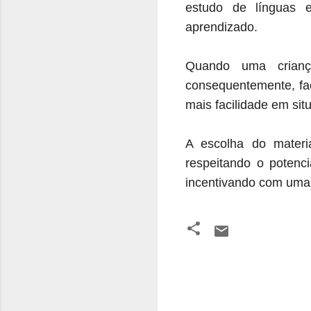
estudo de línguas 
aprendizado.
Quando uma criança
consequentemente, fac
mais facilidade em si
A escolha do materi
respeitando o potenci
incentivando com uma 
C
o
m